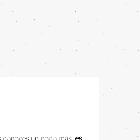
s conoces un poco más,
es