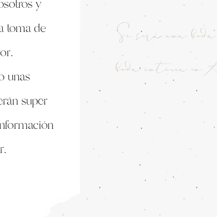
sotros y
a toma de
Si será una boda
or.
boda íntima en A
o unas
erán super
 información
r.