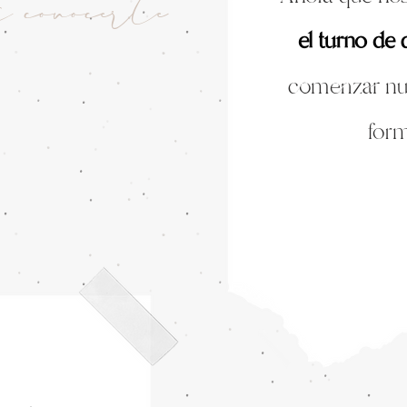
 conocerte
el turno de
comenzar nues
for