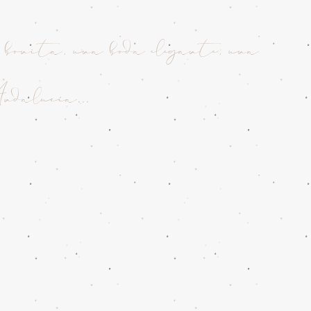
 bonita, una boda elegante, una
ndalucía...